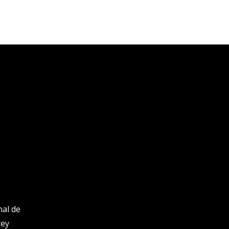
nal de
rey